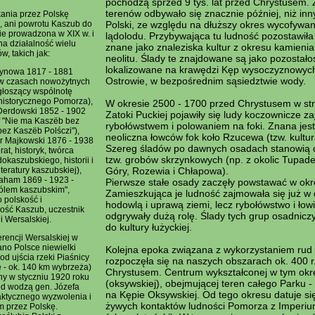
pochodzą sprzed 9 tys. lat przed Chrystusem. 
terenów odbywało się znacznie później, niż in
ania przez Polskę
, ani powrotu Kaszub do
Polski, ze względu na dłuższy okres wycofywan
ie prowadzona w XIX w. i
lądolodu. Przybywająca tu ludność pozostawiła
na działalność wielu
znane jako znaleziska kultur z okresu kamienia
w, takich jak:
neolitu. Ślady te znajdowane są jako pozostało
lokalizowane na krawędzi Kęp wysoczyznowych
eynowa 1817 - 1881
Ostrowie, w bezpośrednim sąsiedztwie wody.
 w czasach nowożytnych
głoszący wspólnotę
historycznego Pomorza),
W okresie 2500 - 1700 przed Chrystusem w str
Derdowski 1852 - 1902
Zatoki Puckiej pojawiły się ludy koczownicze z
of "Nie ma Kaszëb bez
rybołówstwem i polowaniem na foki. Znana jes
 bez Kaszëb Polśczi"),
neoliczna łowców fok koło Rzucewa (tzw. kultu
r Majkowski 1876 - 1938
Szereg śladów po dawnych osadach stanowią 
erat, historyk, twórca
tzw. grobów skrzynkowych (np. z okolic Tupadeł
okaszubskiego, historii i
teratury kaszubskiej),
Góry, Rozewia i Chłapowa).
raham 1869 - 1923 -
Pierwsze stałe osady zaczęły powstawać w okr
rólem kaszubskim",
Zamieszkująca je ludność zajmowała się już w 
 polskość i
hodowlą i uprawą ziemi, lecz rybołówstwo i łow
ość Kaszub, uczestnik
odgrywały dużą rolę. Ślady tych grup osadnicz
i Wersalskiej.
do kultury łużyckiej.
rencji Wersalskiej w
no Polsce niewielki
Kolejna epoka związana z wykorzystaniem rud
od ujścia rzeki Piaśnicy
rozpoczęła się na naszych obszarach ok. 400 r
 - ok. 140 km wybrzeża)
Chrystusem. Centrum wykształconej w tym okre
ny w styczniu 1920 roku
(oksywskiej), obejmującej teren całego Parku -
od wodzą gen. Józefa
na Kępie Oksywskiej. Od tego okresu datuje si
aktycznego wyzwolenia i
żywych kontaktów ludności Pomorza z Imperi
em przez Polskę.