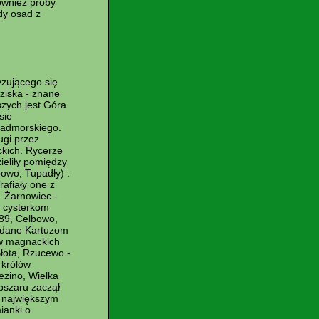
również próby
dy osad z
zującego się
ziska - znane
szych jest Góra
sie
nadmorskiego.
ugi przez
ckich. Rycerze
zieliły pomiędzy
powo, Tupadły) .
rafiały one z
 Żarnowiec -
m cysterkom
89, Celbowo,
zedane Kartuzom
ów magnackich
łota, Rzucewo -
 królów
ezino, Wielka
obszaru zaczął
w największym
ianki o