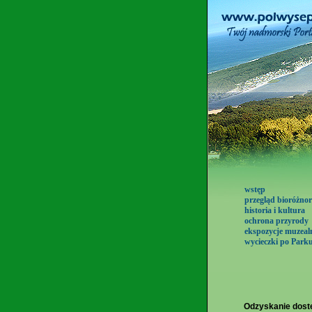
wstęp
przegląd bioróżno
historia i kultura
ochrona przyrody
ekspozycje muzeal
wycieczki po Park
Odzyskanie dost