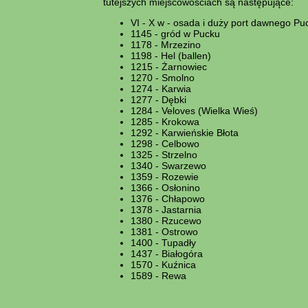
tutejszych miejscowościach są następujące:
VI - X w - osada i duży port dawnego Pu
1145 - gród w Pucku
1178 - Mrzezino
1198 - Hel (ballen)
1215 - Żarnowiec
1270 - Smolno
1274 - Karwia
1277 - Dębki
1284 - Veloves (Wielka Wieś)
1285 - Krokowa
1292 - Karwieńskie Błota
1298 - Celbowo
1325 - Strzelno
1340 - Swarzewo
1359 - Rozewie
1366 - Osłonino
1376 - Chłapowo
1378 - Jastarnia
1380 - Rzucewo
1381 - Ostrowo
1400 - Tupadły
1437 - Białogóra
1570 - Kuźnica
1589 - Rewa