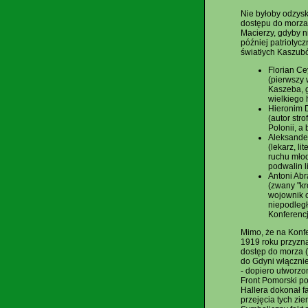
Nie byłoby odzysk
dostępu do morza
Macierzy, gdyby n
później patriotycz
światłych Kaszubó
Florian C
(pierwszy
Kaszeba, 
wielkiego 
Hieronim 
(autor str
Polonii, a
Aleksande
(lekarz, lit
ruchu młod
podwalin li
Antoni Ab
(zwany "k
wojownik o
niepodległ
Konferencj
Mimo, że na Konfe
1919 roku przyzna
dostęp do morza (
do Gdyni włącznie
- dopiero utworzo
Front Pomorski p
Hallera dokonał f
przejęcia tych zi