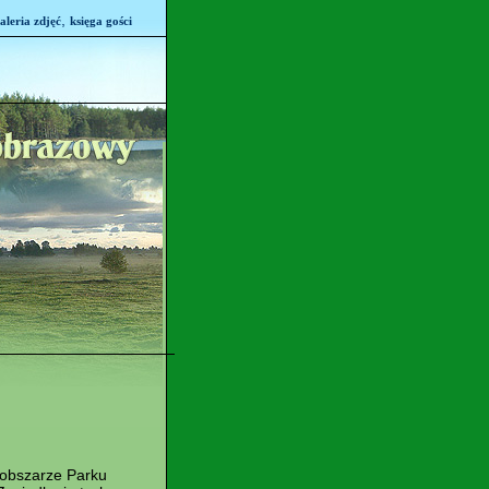
,
aleria zdjęć
księga gości
 obszarze Parku