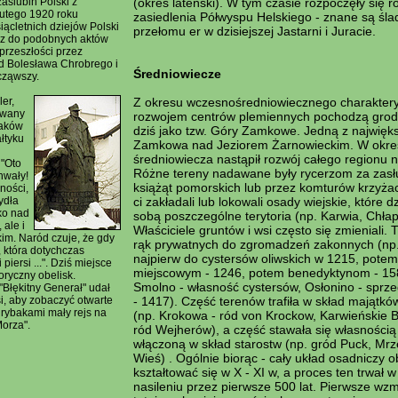
aślubin Polski z
(okres lateński). W tym czasie rozpoczęły się 
lutego 1920 roku
zasiedlenia Półwyspu Helskiego - znane są śla
iącletnich dziejów Polski
przełomu er w dzisiejszej Jastarni i Juracie.
az do podobnych aktów
rzeszłości przez
od Bolesława Chrobrego i
Średniowiecze
cząwszy.
er,
Z okresu wczesnośredniowiecznego charaktery
owany
rozwojem centrów plemiennych pochodzą grod
baków
dziś jako tzw. Góry Zamkowe. Jedną z najwięk
łtyku
Zamkowa nad Jeziorem Żarnowieckim. W okre
średniowiecza nastąpił rozwój całego regionu 
"Oto
Różne tereny nadawane były rycerzom za zasł
chwały!
książąt pomorskich lub przez komturów krzyża
ności,
ydła
ci zakładali lub lokowali osady wiejskie, które d
lko nad
sobą poszczególne terytoria (np. Karwia, Chła
 ale i
Właściciele gruntów i wsi często się zmieniali. T
im. Naród czuje, że gdy
rąk prywatnych do zgromadzeń zakonnych (np.
, która dotychczas
najpierw do cystersów oliwskich w 1215, pote
 piersi ...". Dziś miejsce
miejscowym - 1246, potem benedyktynom - 15
oryczny obelisk.
Smolno - własność cystersów, Osłonino - spr
Błękitny Generał" udał
si, aby zobaczyć otwarte
- 1417). Część terenów trafiła w skład majątk
 rybakami mały rejs na
(np. Krokowa - ród von Krockow, Karwieńskie B
orza".
ród Wejherów), a część stawała się własnością
włączoną w skład starostw (np. gród Puck, Mrz
Wieś) . Ogólnie biorąc - cały układ osadniczy 
kształtować się w X - XI w, a proces ten trwał 
nasileniu przez pierwsze 500 lat. Pierwsze wzm