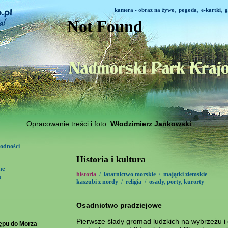
,
,
,
kamera - obraz na żywo
pogoda
e-kartki
g
Opracowanie treści i foto:
Włodzimierz Jankowski
rodności
Historia i kultura
ne
historia
/
latarnictwo morskie
/
majątki ziemskie
u
kaszubi z nordy
/
religia
/
osady, porty, kurorty
Osadnictwo pradziejowe
Pierwsze ślady gromad ludzkich na wybrzeżu i
ępu do Morza